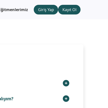
Eğitmenlerimiz
Giriş Yap
Kayıt Ol
alıyım?