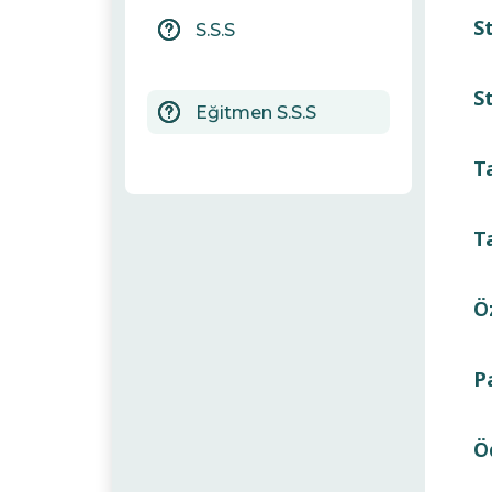
S
S.S.S
S
Eğitmen S.S.S
T
T
Ö
Pa
Ö