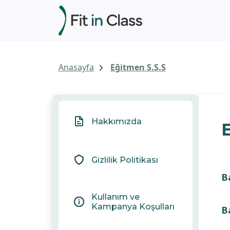
Grup
Anasayfa
Eğitmen S.S.S
Dersleri
Eğitmenlerimiz
Hakkımızda
Giriş
Yap
Online
Kayıt
Gizlilik Politikası
Ol
B
Antrenörlük
Başvurusu
Kullanım ve
Yap
Kampanya Koşulları
B