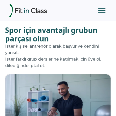
menu
Spor için avantajlı grubun
Grup
Dersleri
parçası olun
Eğitmenlerimiz
İster kişisel antrenör olarak başvur ve kendini
yansıt.
İster farklı grup derslerine katılmak için üye ol,
Giriş
dilediğinde iptal et.
Yap
Online
Kayıt
Ol
Antrenörlük
Başvurusu
Yap