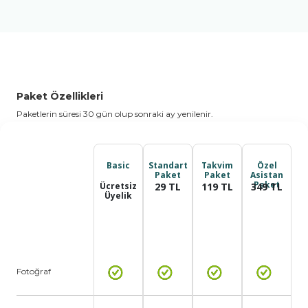
Paket Özellikleri
Paketlerin süresi 30 gün olup sonraki ay yenilenir.
Basic
Standart
Takvim
Özel
Paket
Paket
Asistan
Paket
Ücretsiz
29
TL
119
TL
349
TL
Üyelik
Fotoğraf