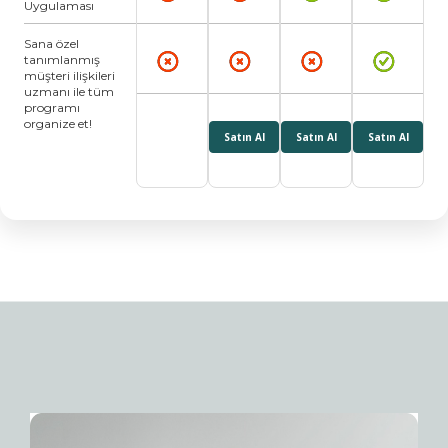
Uygulaması
Sana özel
tanımlanmış
müşteri ilişkileri
uzmanı ile tüm
programı
organize et!
Satın Al
Satın Al
Satın Al