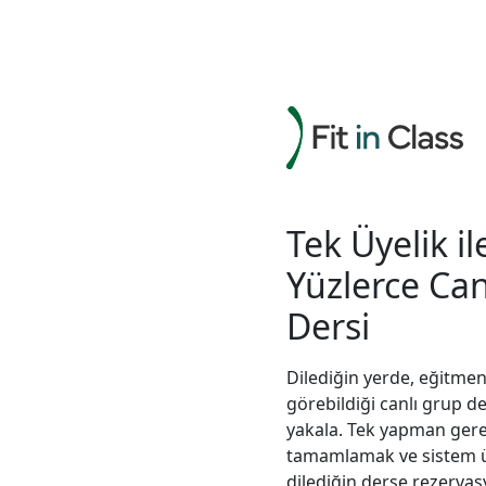
Grup
Dersleri
Eğitmenlerimiz
Tek Üyelik il
Giriş
Yüzlerce Can
Yap
Online
Dersi
Kayıt
Ol
Antrenörlük
Dilediğin yerde, eğitmen
Başvurusu
görebildiği canlı grup d
Yap
yakala. Tek yapman gere
tamamlamak ve sistem 
dilediğin derse rezerva