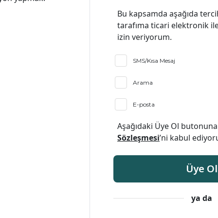
Bu kapsamda aşağıda tercih
tarafıma ticari elektronik i
izin veriyorum.
SMS/Kısa Mesaj
Arama
E-posta
Aşağıdaki Üye Ol butonun
Sözleşmesi
’ni kabul ediyo
Üye Ol
ya da