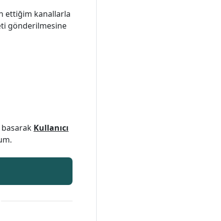
 ettiğim kanallarla
leti gönderilmesine
a basarak
Kullanıcı
rum.