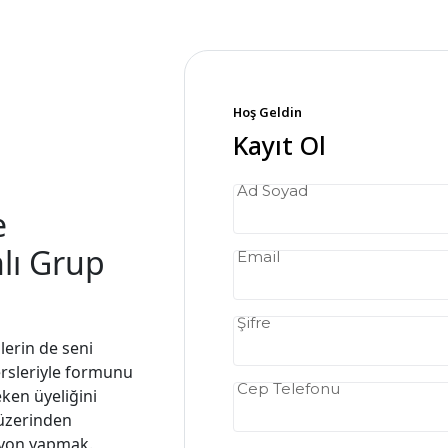
Hoş Geldin
Kayıt Ol
Ad Soyad
e
lı Grup
Email
Şifre
lerin de seni
ersleriyle formunu
Cep Telefonu
ken üyeliğini
üzerinden
syon yapmak.